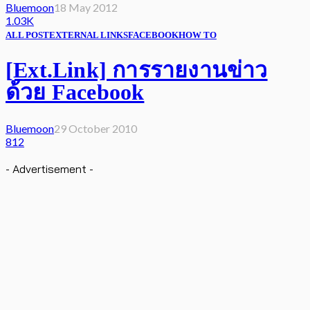
Bluemoon
18 May 2012
1.03K
ALL POST
EXTERNAL LINKS
FACEBOOK
HOW TO
[Ext.Link] การรายงานข่าว
ด้วย Facebook
Bluemoon
29 October 2010
812
- Advertisement -