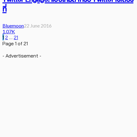
ที่
Bluemoon
22 June 2016
1.07K
1
2
…
21
Page 1 of 21
- Advertisement -