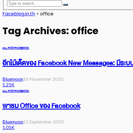
Faceblog.in.th
>
office
Tag Archives: office
ALL POST
FACEBOOK
อีกไม้เด็ดของ Facebook New Messages: มีระบ
Bluemoon
16 November 2010
1.21K
ALL POST
FACEBOOK
พาชม Office ของ Facebook
Bluemoon
21 September 2010
1.01K