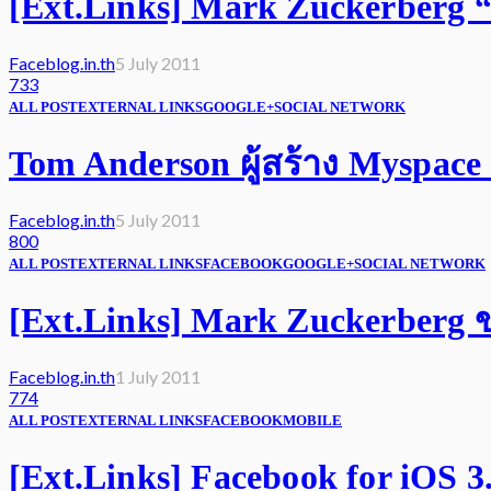
[Ext.Links] Mark Zuckerberg “
Faceblog.in.th
5 July 2011
733
ALL POST
EXTERNAL LINKS
GOOGLE+
SOCIAL NETWORK
Tom Anderson ผู้สร้าง Myspac
Faceblog.in.th
5 July 2011
800
ALL POST
EXTERNAL LINKS
FACEBOOK
GOOGLE+
SOCIAL NETWORK
[Ext.Links] Mark Zuckerberg 
Faceblog.in.th
1 July 2011
774
ALL POST
EXTERNAL LINKS
FACEBOOK
MOBILE
[Ext.Links] Facebook for iOS 