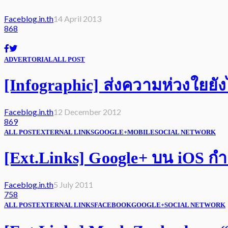
Faceblog.in.th
14 April 2013
868
ADVERTORIAL
ALL POST
[Infographic] ส่งความห่วงใยยังไ
Faceblog.in.th
12 December 2012
869
ALL POST
EXTERNAL LINKS
GOOGLE+
MOBILE
SOCIAL NETWORK
[Ext.Links] Google+ บน iOS กำล
Faceblog.in.th
5 July 2011
758
ALL POST
EXTERNAL LINKS
FACEBOOK
GOOGLE+
SOCIAL NETWORK