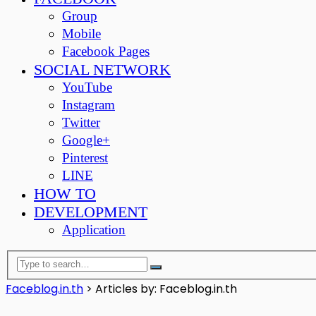
Group
Mobile
Facebook Pages
SOCIAL NETWORK
YouTube
Instagram
Twitter
Google+
Pinterest
LINE
HOW TO
DEVELOPMENT
Application
Faceblog.in.th
>
Articles by: Faceblog.in.th