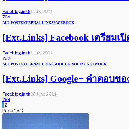
Faceblog.in.th
1 July 2011
706
ALL POST
EXTERNAL LINKS
FACEBOOK
[Ext.Links] Facebook เตรียมเปิ
Faceblog.in.th
1 July 2011
762
ALL POST
EXTERNAL LINKS
GOOGLE+
SOCIAL NETWORK
[Ext.Links] Google+ คำตอบของก
Faceblog.in.th
30 June 2011
788
1
2
Page 1 of 2