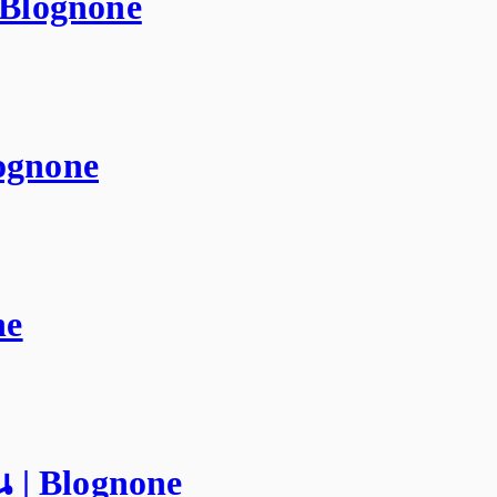
 Blognone
ognone
ne
น | Blognone