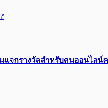
ย?
านแจกรางวัลสำหรับคนออนไลน์คร