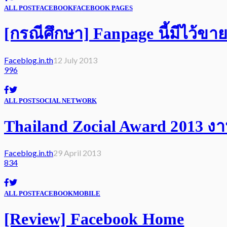
ALL POST
FACEBOOK
FACEBOOK PAGES
[กรณีศึกษา] Fanpage นี้มีไว้ขา
Faceblog.in.th
12 July 2013
996
ALL POST
SOCIAL NETWORK
Thailand Zocial Award 2013 ง
Faceblog.in.th
29 April 2013
834
ALL POST
FACEBOOK
MOBILE
[Review] Facebook Home