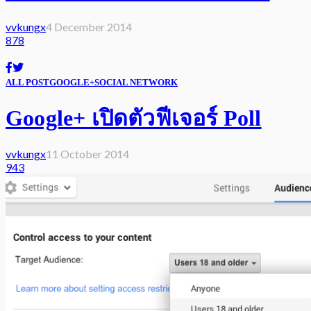
vvkungx
4 December 2014
878
ALL POST
GOOGLE+
SOCIAL NETWORK
Google+ เปิดตัวฟีเจอร์ Poll
vvkungx
11 October 2014
943