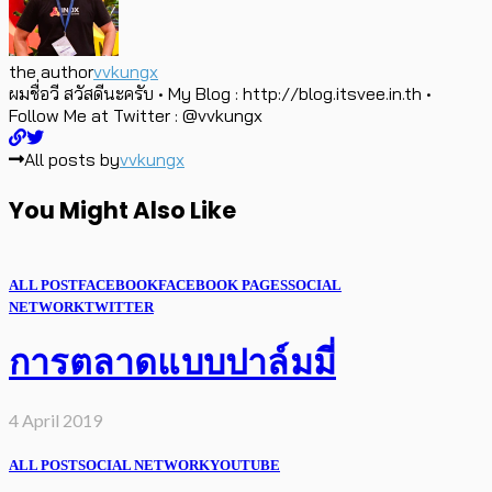
the author
vvkungx
ผมชื่อวี สวัสดีนะครับ • My Blog : http://blog.itsvee.in.th •
Follow Me at Twitter : @vvkungx
All posts by
vvkungx
You Might Also Like
ALL POST
FACEBOOK
FACEBOOK PAGES
SOCIAL
NETWORK
TWITTER
การตลาดแบบปาล์มมี่
4 April 2019
ALL POST
SOCIAL NETWORK
YOUTUBE