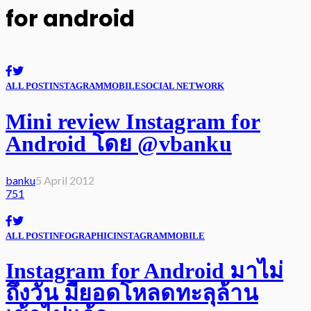
for android
ALL POST
INSTAGRAM
MOBILE
SOCIAL NETWORK
Mini review Instagram for
Android โดย @vbanku
banku
5 April 2012
751
ALL POST
INFOGRAPHIC
INSTAGRAM
MOBILE
Instagram for Android มาไม่
ถึงวัน มียอดโหลดทะลุล้าน