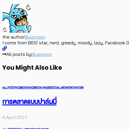
the author
Bluemoon
I come from B612 star, nerd, greedy, moody, lazy, Facebook D
All posts by
Bluemoon
You Might Also Like
ALL POST
FACEBOOK
FACEBOOK PAGES
SOCIAL NETWORK
TWITTER
การตลาดแบบปาล์มมี่
4 April 2019