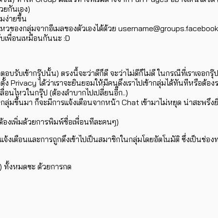
้วยกันเอง)
มง่ายขึ้น
วของกลุ่มจากอีเมลของตัวเองได้ด้วย username@groups.facebook.com (
เพื่อนเหมือนกันนะ :D
ตอบรับเข้ากรุ๊ปนั้น) ตรงนี้จะว่าดีก็ดี จะว่าไม่ดีก็ไม่ดี ในกรณีที่เรา
ั้ง Privacy ได้ว่าเราจะยินยอมให้มีคนดึงเราไปเข้ากลุ่มได้ทันทีหรือต้
ื่อนไหวในกรุ๊ป (ต้องลำบากไปเปลี่ยนอี๊ก..)
ลุ่มขึ้นมา ก็จะมีการแจ้งเตือนจากหน้า Chat เข้ามาไม่หยุด น่าสะพรึงยิ
ต้องเพิ่มด้วยการพิมพ์ชื่อเพื่อนทีละคนๆ)
แจ้งเตือนและการถูกดึงเข้าไปเป็นสมาชิกในกลุ่มโดยอัตโนมัติ ซึ่งเป็นช่อ
n) ทั้งหมดซะ ด้วยการกด