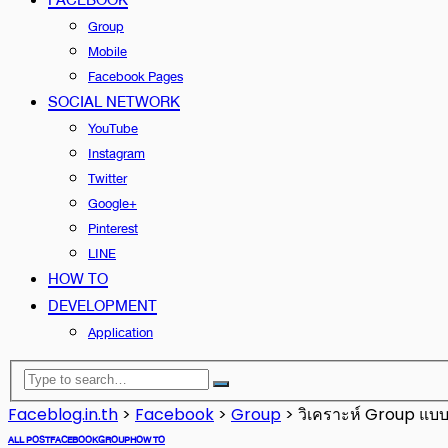
Group
Mobile
Facebook Pages
SOCIAL NETWORK
YouTube
Instagram
Twitter
Google+
Pinterest
LINE
HOW TO
DEVELOPMENT
Application
Faceblog.in.th
>
Facebook
>
Group
>
วิเคราะห์ Group แบบ
ALL POST
FACEBOOK
GROUP
HOW TO