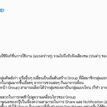
up
ลองใช้ฟังก์ชั่นการใช้งาน (แบบคร่าวๆ) รวมไปถึงรับฟังเสียงชม (ปนด่า) ของ
ศิษย์เก่า หรืออื่นๆ เปลี่ยนเป็นเริ่มต้นสร้าง Group ที่มีสมาชิกกลุ่มแรก
มาชิกในกลุ่มมากขึ้นเรื่อยๆ จากการชวนต่อๆ กันมาจากเพื่อน
้า Group) สามารถเลือกได้ว่ากลุ่มของเราเป็นกลุ่มแบบไหน (กีฬา อาหาร ฟ
้าย สะดวกในการกดเข้าไปดูความเคลื่อนไหวของ Group
ักษณะของกรุ๊ปในเรื่องความสามารถในการ Share และ Notification (สมา
กิดขึ้น) ทำให้ Group มีแนวทางที่เริ่มต่างจาก Fan Pages อย่างเห็นได