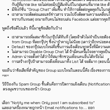
กับผู้ที่มากด like จะไม่ค่อยมีปฏิสัมพันธ์ในกลุ่มคนที่มากด like ด
มีฟังก์ชั่น “Group Chat” เพิ่มขึ้น ทำให้การติดต่อพูดคุยกันในกลุ่
เราสามารถติดต่อและแชร์ข่าวสาร รวมไปถึงติดตามความเคลื่อนไห
ทราบกันหมด) เหมาะกับคนไม่ชอบเล่น Facebook แต่อยากคุยกับ
พูดถึงข้อดีไปแล้ว ทีนี้มาดูข้อเสียกันบ้าง
เราสามารถเพิ่มสมาชิกในกรุ๊ปได้ทันที (โดยเจ้าตัวไม่จำเป็นจะต้อง
from Group ทีละกรุ๊ปๆ ซึ่งน่ารำคาญไม่น้อย (เดาว่าอีกหน่อยคงต
Default ของกรุ๊ปแบบใหม่คือขึ้นการแจ้งเตือนทุกครั้งที่มีความเคล
ไม่สามารถ Disable Group Chat ได้ ถ้ามีคนครึ้มใจอยากคุยเป็นก
Admin น่าจะตั้งค่าได้ว่าให้สมาชิกชวนเพื่อนคนอื่นได้หรือไม่
การสร้างกรุ๊ปถ้าสามารถดึงเพื่อนมาทั้ง List ได้ จะดีมาก (ตอนนี้
จะเห็นว่าข้อเสียที่สำคัญของ Group แบบใหม่ในตอนนี้คือ เรื่องของการ
=w=
วิธีป้องกัน Spam Group ขั้นต้นคือการปิดการแจ้งเตือน (Notificatio
ตรงมุมขวาบนของหน้า Group
เลือก “Notify me when: Only post I am subscribed to”
และเอาเครื่องหมายถูกหน้า Email notifications to:…. ออก