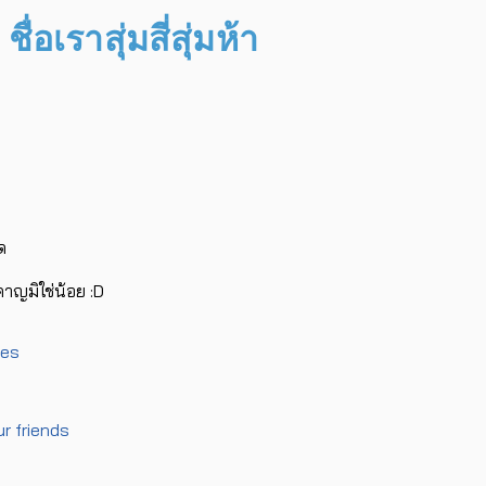
ื่อเราสุ่มสี่สุ่มห้า
ด
ำคาญมิใช่น้อย :D
tes
r friends