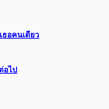
อเธอคนเดียว
กต่อไป