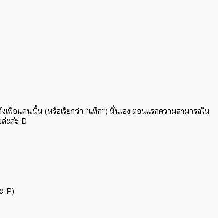
ึงเพื่อนคนนั้น (หรือเรียกว่า “แท็ก”) นั่นเอง ตอนแรกความสามารถใน
่ะค่ะ :D
 :P)