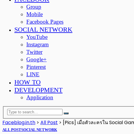
Group
Mobile
Facebook Pages
SOCIAL NETWORK
YouTube
Instagram
Twitter
Google+
Pinterest
LINE
HOW TO
DEVELOPMENT
Application
Faceblog.in.th
>
All Post
>
[Pics] เมื่อตัวละครใน Social Ga
ALL POST
SOCIAL NETWORK