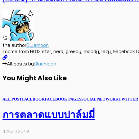
the author
Bluemoon
I come from B612 star, nerd, greedy, moody, lazy, Facebook D
All posts by
Bluemoon
You Might Also Like
ALL POST
FACEBOOK
FACEBOOK PAGES
SOCIAL NETWORK
TWITTER
การตลาดแบบปาล์มมี่
4 April 2019