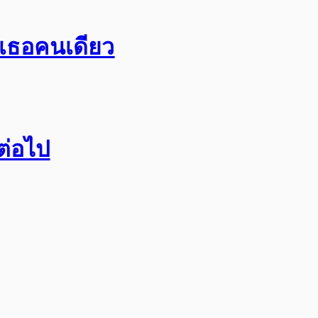
อเธอคนเดียว
กต่อไป