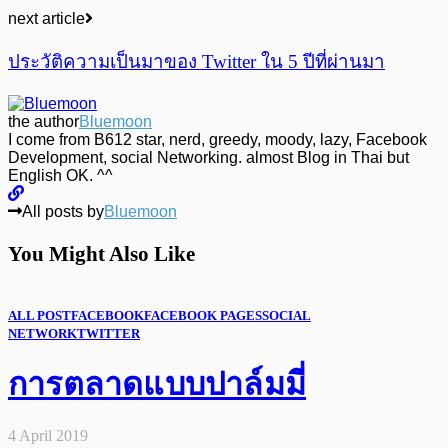
next article
ประวัติความเป็นมาของ Twitter ใน 5 ปีที่ผ่านมา
the author
Bluemoon
I come from B612 star, nerd, greedy, moody, lazy, Facebook
Development, social Networking. almost Blog in Thai but
English OK. ^^
All posts by
Bluemoon
You Might Also Like
ALL POST
FACEBOOK
FACEBOOK PAGES
SOCIAL
NETWORK
TWITTER
การตลาดแบบปาล์มมี่
4 April 2019