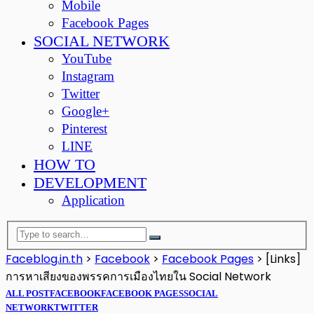
Mobile
Facebook Pages
SOCIAL NETWORK
YouTube
Instagram
Twitter
Google+
Pinterest
LINE
HOW TO
DEVELOPMENT
Application
Faceblog.in.th
>
Facebook
>
Facebook Pages
>
[Links]
การหาเสียงของพรรคการเมืองไทยใน Social Network
ALL POST
FACEBOOK
FACEBOOK PAGES
SOCIAL
NETWORK
TWITTER