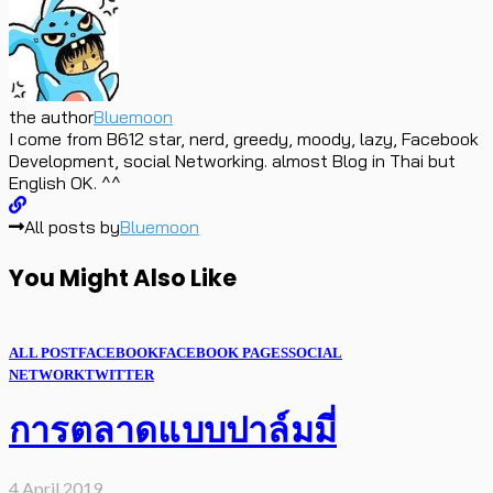
the author
Bluemoon
I come from B612 star, nerd, greedy, moody, lazy, Facebook
Development, social Networking. almost Blog in Thai but
English OK. ^^
All posts by
Bluemoon
You Might Also Like
ALL POST
FACEBOOK
FACEBOOK PAGES
SOCIAL
NETWORK
TWITTER
การตลาดแบบปาล์มมี่
4 April 2019