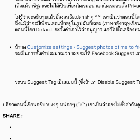
(ถึงแม้ว่าชิซูกะจะไม่ได้เป็นเพื่อนโดเรมอน และโดเรมอนตั้ง Privacy
ไม่รู้ว่าจะอธิบายแล้วยิ่งงงหรือเปล่า ฮ่าๆ ^^’ เอาเป็นว่าตอนนี้โดเ
ถึงแม้ว่าจะมีเพื่อนเธอแท็กอยู่ในรูปฉันก็เถอะ (ภาษาอังกฤษเ
ตอนนี้โดย Default จะตั้งค่าเอาไว้ว่าอนุญาต แต่ก็ไปติ๊กเครื่อง
ถ้ากด
Customize settings › Suggest photos of me to fri
จะเป็นการตั้งค่าประมาณว่า จะยอมให้ Facebook Suggest เรา เ
ระบบ Suggest Tag เป็นแบบนี้ (ซึ่งถ้าเรา Disable Suggest T
บล็อกตอนนี้เขียนอธิบายงงๆ หน่อยๆ (ˇ▿ˇ’) เอาเป็นว่าลองไปตั้งค่ากันด
SHARE :