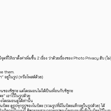
จุดที่ให้เราตั้งค่าเพิ่มขึ้น 2 เรื่อง ว่าด้วยเรื่องของ Photo Privacy ฮับ (ไ
ee them.
” อยู่ในรูป (หรือโพสต์ด้วย)
นของชิซูกะ แต่โดเรมอนไม่ได้เป็นเพื่อนกับชิซูกะ
ิตะ” เอาไว้ในรูปด้วย
โดเรมอนดูได้เท่านั้น
นบิตะ ดูรูปทุกรูปของโนบิตะ (รวมรูปที่มีโนบิตะแท็กอยู่ในรูปด้วย) ได้
าเกิดกรณีแบบนี้ ชิซูกะจะสามารถดูรูปของโดเรมอนที่แท็กโนบิตะไว้ในรูป