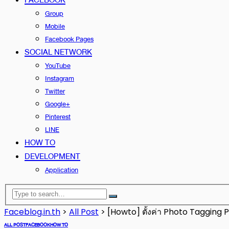
Group
Mobile
Facebook Pages
SOCIAL NETWORK
YouTube
Instagram
Twitter
Google+
Pinterest
LINE
HOW TO
DEVELOPMENT
Application
Faceblog.in.th
>
All Post
>
[Howto] ตั้งค่า Photo Tagging 
ALL POST
FACEBOOK
HOW TO