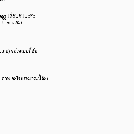
นดูรูปที่ฉันอัปนะจ๊ะ
e them. ฮะ)
ปเลย) อะไรแบบนี้ฮับ
อัปภาพ อะไรประมาณนี้จ้ะ)