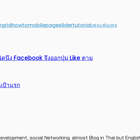
m
grid
howto
mobile
page
slider
tutorial
เพจ
แฟนเพจ
ิดนึง Facebook จึงออกปุ่ม Like ตาม
นเป้าแรก
evelopment, social Networking. almost Blog in Thai but Englis