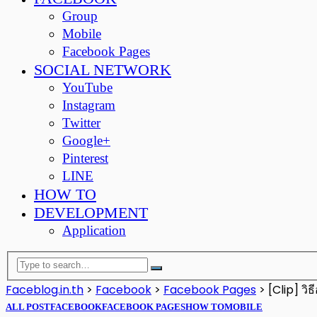
Group
Mobile
Facebook Pages
SOCIAL NETWORK
YouTube
Instagram
Twitter
Google+
Pinterest
LINE
HOW TO
DEVELOPMENT
Application
Faceblog.in.th
>
Facebook
>
Facebook Pages
>
[Clip] ว
ALL POST
FACEBOOK
FACEBOOK PAGES
HOW TO
MOBILE