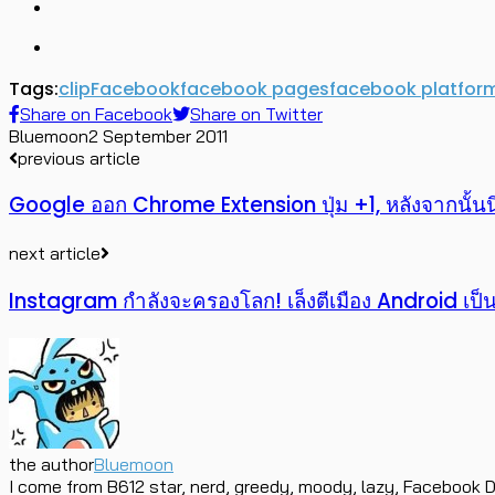
Tags:
clip
Facebook
facebook pages
facebook platfor
Share on Facebook
Share on Twitter
Bluemoon
2 September 2011
previous article
Google ออก Chrome Extension ปุ่ม +1, หลังจากนั้นน
next article
Instagram กำลังจะครองโลก! เล็งตีเมือง Android เป็
the author
Bluemoon
I come from B612 star, nerd, greedy, moody, lazy, Facebook D