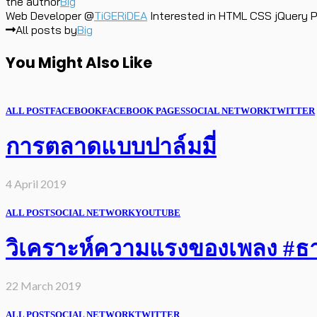
the author
Big
Web Developer @
TiGERiDEA
Interested in HTML CSS jQuery PH
All posts by
Big
You Might Also Like
ALL POST
FACEBOOK
FACEBOOK PAGES
SOCIAL NETWORK
TWITTER
การตลาดแบบปาล์มมี่
4 April 2019
ALL POST
SOCIAL NETWORK
YOUTUBE
วิเคราะห์ความแรงของเพลง #ธารา
22 March 2019
ALL POST
SOCIAL NETWORK
TWITTER