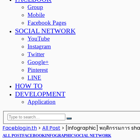
Group
Mobile
Facebook Pages
SOCIAL NETWORK
YouTube
Instagram
Twitter
Google+
Pinterest
LINE
HOW TO
DEVELOPMENT
Application
Faceblog.in.th
>
All Post
>
[Infographic] พฤติกรรมการ shar
ALL POST
FACEBOOK
INFOGRAPHIC
SOCIAL NETWORK