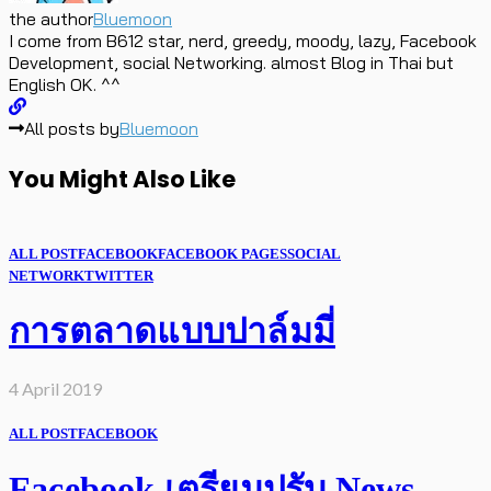
the author
Bluemoon
I come from B612 star, nerd, greedy, moody, lazy, Facebook
Development, social Networking. almost Blog in Thai but
English OK. ^^
All posts by
Bluemoon
You Might Also Like
ALL POST
FACEBOOK
FACEBOOK PAGES
SOCIAL
NETWORK
TWITTER
การตลาดแบบปาล์มมี่
4 April 2019
ALL POST
FACEBOOK
Facebook เตรียมปรับ News