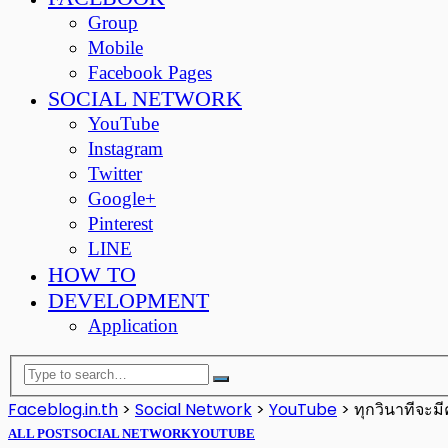
Group
Mobile
Facebook Pages
SOCIAL NETWORK
YouTube
Instagram
Twitter
Google+
Pinterest
LINE
HOW TO
DEVELOPMENT
Application
Faceblog.in.th
>
Social Network
>
YouTube
>
ทุกวินาทีจะม
ALL POST
SOCIAL NETWORK
YOUTUBE