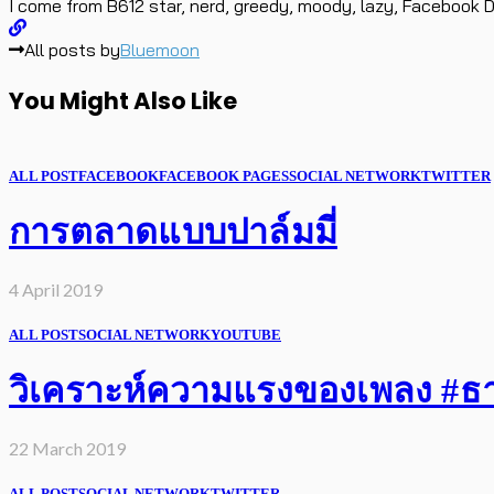
I come from B612 star, nerd, greedy, moody, lazy, Facebook D
All posts by
Bluemoon
You Might Also Like
ALL POST
FACEBOOK
FACEBOOK PAGES
SOCIAL NETWORK
TWITTER
การตลาดแบบปาล์มมี่
4 April 2019
ALL POST
SOCIAL NETWORK
YOUTUBE
วิเคราะห์ความแรงของเพลง #ธารา
22 March 2019
ALL POST
SOCIAL NETWORK
TWITTER