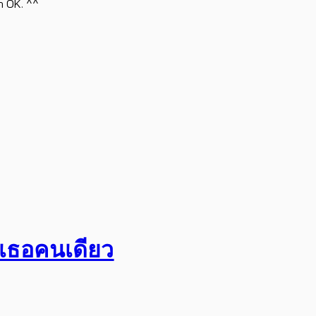
h OK. ^^
อเธอคนเดียว