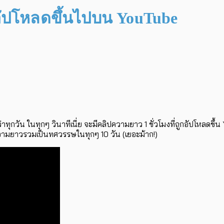
งอัปโหลดขึ้นไปบน YouTube
าทุกวัน ในทุกๆ วินาทีเนี่ย จะมีคลิปความยาว 1 ชั่วโมงที่ถูกอัปโหลดขึ
ิปความยาวรวมเป็นทศวรรษในทุกๆ 10 วัน (เยอะม้าก!)