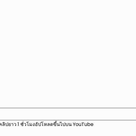
ีคลิปยาว 1 ชั่วโมงอัปโหลดขึ้นไปบน YouTube