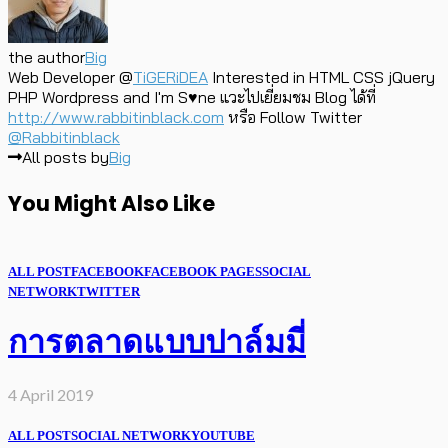
the author
Big
Web Developer @
TiGERiDEA
Interested in HTML CSS jQuery
PHP Wordpress and I'm S♥ne แวะไปเยี่ยมชม Blog ได้ที่
http://www.rabbitinblack.com
หรือ Follow Twitter
@Rabbitinblack
All posts by
Big
You Might Also Like
ALL POST
FACEBOOK
FACEBOOK PAGES
SOCIAL
NETWORK
TWITTER
การตลาดแบบปาล์มมี่
4 April 2019
ALL POST
SOCIAL NETWORK
YOUTUBE