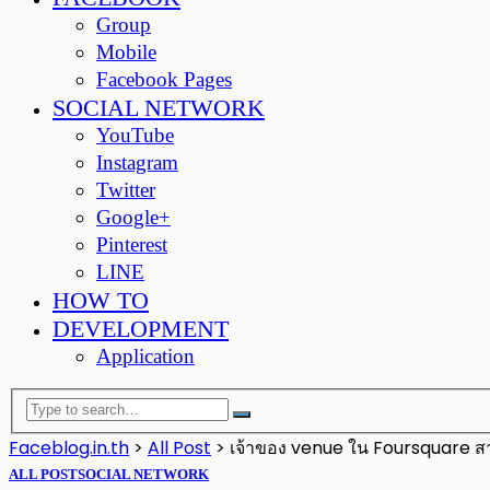
Group
Mobile
Facebook Pages
SOCIAL NETWORK
YouTube
Instagram
Twitter
Google+
Pinterest
LINE
HOW TO
DEVELOPMENT
Application
Faceblog.in.th
>
All Post
>
เจ้าของ venue ใน Foursquare สา
ALL POST
SOCIAL NETWORK