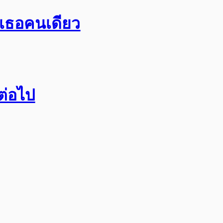
อเธอคนเดียว
กต่อไป