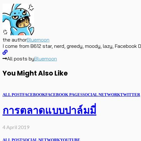
the author
Bluemoon
I come from B612 star, nerd, greedy, moody, lazy, Facebook D
All posts by
Bluemoon
You Might Also Like
ALL POST
FACEBOOK
FACEBOOK PAGES
SOCIAL NETWORK
TWITTER
การตลาดแบบปาล์มมี่
4 April 2019
ALL POST
SOCIAL NETWORK
YOUTUBE