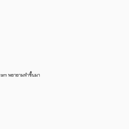
agram พยายามทำขึ้นมา