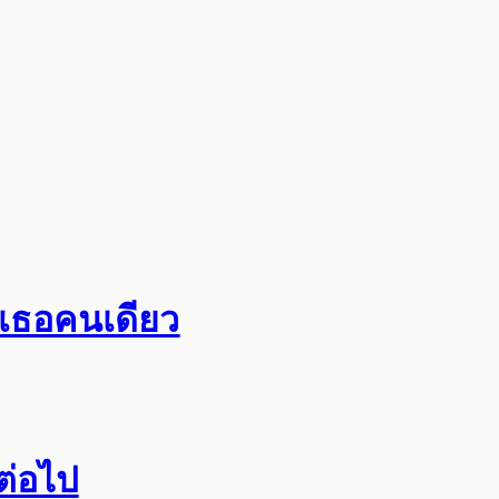
อเธอคนเดียว
กต่อไป