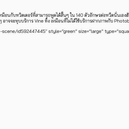
ก็เหมือนกับทวิตเตอร์ที่สามารถพูดได้สั้นๆ ใน 140 ตัวอักษรต่อทวีตนั่นเอง
ลอๆ อาจจะทุบบริการ Vine ทิ้ง เหมือนที่ไม่ได้ใช้บริการฝากภาพกับ Photob
a-scene/id592447445″ style=”green” size=”large” type=”square