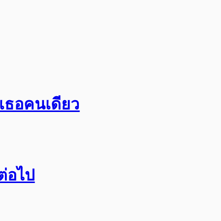
อเธอคนเดียว
กต่อไป