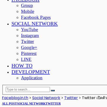
Group
Mobile
Facebook Pages
SOCIAL NETWORK
YouTube
Instagram
Twitter
Google+
Pinterest
LINE
HOW TO
DEVELOPMENT
Application
Faceblog.in.th
>
Social Network
>
Twitter
>
Twitter เปิดตั
ALL POST
SOCIAL NETWORK
TWITTER