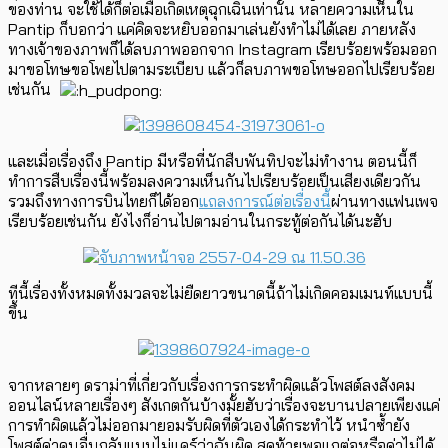
ของท่าน จะใช้ได้ก็ต่อเมื่อเกิดเหตุฉุกเฉินเท่านั้น หลายความเห็นใน
Pantip ก็บอกว่า แค่คิดจะหยิบออกมาเล่นยังทำไม่ได้เลย ภายหลัง
ทางเจ้าของภาพก็ได้ลบภาพออกจาก Instagram เรียบร้อยพร้อมออก
มาขอโทษขอโพยไปตามระเบียบ แล้วก็ลบภาพขอโทษออกไปเรียบร้อย
เช่นกัน
และเมื่อเรื่องถึง Pantip มีหรือที่นักสืบพันทิปจะไม่ทำงาน ตอนนี้ก็
ทำการสืบเรื่องนี้พร้อมลงความเห็นกันไปเรียบร้อยเป็นเสียงเดียวกัน
รวมถึงทางการบินไทยก็ได้ออก
แถลงการณ์ต่อเรื่องนี้
ผ่านทางแฟนเพจ
เรียบร้อยเช่นกัน ยังไงก็อ่านไปตามอ่านในกระทู้ต่อกันได้นะฮับ
ทีนี้เรื่องทั้งหมดทั้งมวลจะไม่ยืดยาวขนาดนี้ถ้าไม่เกิดคอมเมนท์แบบนี้
ขึ้น
จากหลายๆ ดราม่าที่เกี่ยวกับเรื่องการกระทำผิดแล้วโพสต์ลงสังคม
ออนไลน์หลายเรื่องๆ สังเกตกันบ้างมั้ยฮับว่าเรื่องจะบานปลายเพียงแค่
การทำผิดแล้วไม่ออกมายอมรับผิดที่ตัวเองได้กระทำไว้ หนำซ้ำยัง
โพสต์ด่าคนอื่นกลับแบบไม่แคร์ว่าฉันผิด สุดท้ายพอแถต่อหรือด่าไม่ได้