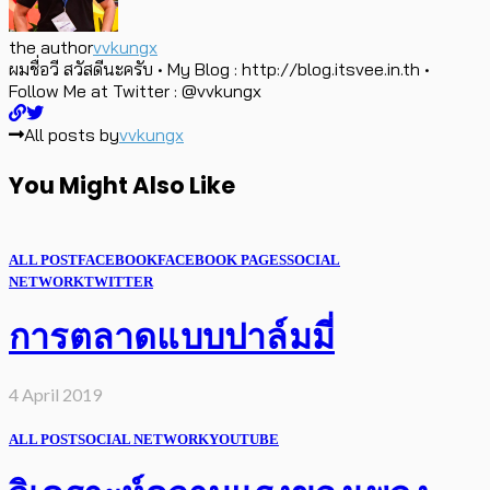
the author
vvkungx
ผมชื่อวี สวัสดีนะครับ • My Blog : http://blog.itsvee.in.th •
Follow Me at Twitter : @vvkungx
All posts by
vvkungx
You Might Also Like
ALL POST
FACEBOOK
FACEBOOK PAGES
SOCIAL
NETWORK
TWITTER
การตลาดแบบปาล์มมี่
4 April 2019
ALL POST
SOCIAL NETWORK
YOUTUBE