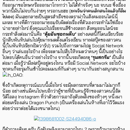
ก็ออกมาขอโทษหรือออกมาโกหกว่า ไม่ได้ทำจริงๆ นะ จบนะ ซึ่งเรื่อง
พวกนี้มันไม่จบกันง่ายๆ หรอกนะฮะ (
ยกเว้นว่าคนเลิกสนใจแล้วก็ลืม
ไปเอง
) มันเลยกลายเป็นสูตรสำเร็จของดราม่าในสังคมออนไลน์นี่
แหละ ทางที่ดีการออกมายอมรับผิดต่อเรื่องที่ตัวเองกระทำไม่ใช่เรื่อง
น่าอายเท่าไหร่ ยิ่งคุณแถไปเรื่อยจนสีข้างถลอก สังคมออนไลน์จะ
กระทำสิ่งต่อมานั่นคือ
‘คุ้ยยันซอกหลืบ’
อย่างเคสนี้ก็โดนเรียบร้อย
นักสืบพันทิปเล่นไปคุ้ยมาหมดตั้งแต่โรงเรียน หาเฟสบุ๊คของสาวคน
นี้(ในพันทิปเรียกเปิดวาร์ป) รวมไปถึงการตามไปดู Social Network
อื่นๆ ว่าเล่นอะไรบ้าง เพื่อจะตามไปสืบให้หมดว่าคนๆ นี้เป็นอย่างไร
ไปตอบโต้คนอื่นว่าอย่างไรบ้าง จากนั้นจะเกิดเหตุ
‘รุมสกรัม’
เป็นสิ่ง
ต่อมา เมื่อรู้ว่ามีเฟสบุ๊คอยู่ตรงไหน หรือมี Social Network อะไรบ้าง
ทุกคนก็จะรุมกันเข้าไปคอมเมนท์กันต่างๆ นานากันอย่างสนุกสนาน
ซึ่งถ้าเกิดเหตุการณ์แบบนี้เมื่อไหร่ จะมีผลกระทบที่ตามมาไม่มากก็
น้อย อย่างเช่นมีคนไปพบอีกว่าผู้ชายที่เป็นคนรู้จักของสาวคนนี้อัด
วิดีโอลง Instagram ที่ว่าด้วยการเอาถังดับเพลิงของห้างๆ หนึ่งมา
ต่อยเครื่องเล่น Dragon Punch (เป็นเครื่องเล่นในห้างที่เอาไว้วัดแรง
ต่อยว่าเราต่อยได้แรงขนาดไหน)
ก็คำถามเดิมๆ ครับ ถังดับเพลิงเอามาจากไหน ? เพราะถ้ามาจากห้าง