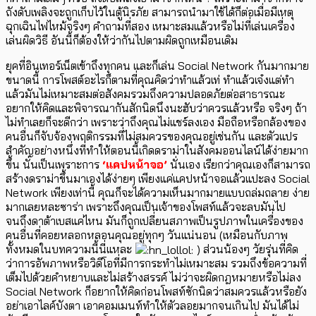
ถังดับเพลิงจะถูกเก็บไว้ในตู้นิรภัย สามารถนำมาใช้ได้ก็ต่อเมื่อมีเหตุ
ฉุกเฉินไฟไหม้จริงๆ คำถามที่สอง เหมาะสมแล้วหรือไม่ที่เล่นเครื่อง
เล่นผิดวิธี อันนี้ก็ต้องให้ว่ากันไปตามผิดถูกเหมือนเดิม
ยุคที่อินเทอร์เน็ตเข้าถึงทุกคน และก็เล่น Social Network กันมากมาย
ขนาดนี้ การโพสต์อะไรก็ตามที่คุณคิดว่าทำแล้วเท่ ทำแล้วเจ๋งแต่ทำ
แล้วมันไม่เหมาะสมต่อสังคมรวมถึงความปลอดภัยต่อสาธารณะ
อยากให้คิดและพิจารณากันสักนิดนึงนะฮับว่าควรแล้วหรือ จริงๆ ถ้า
ไม่ทำเลยก็จะดีกว่า เพราะว่าถึงคุณไม่แชร์ลงเอง มือถือหรือกล้องของ
คนอื่นก็จับจ้องพฤติกรรมที่ไม่สมควรของคุณอยู่เช่นกัน และตัวแปร
สำคัญอย่างหนึ่งที่ทำให้ตอนนี้เกิดดราม่าในสังคมออนไลน์ได้ง่ายมาก
ขึ้น นั่นเป็นเพราะการ
‘แคปหน้าจอ’
นั่นเอง เรียกว่าคุณเองก็สามารถ
สร้างดราม่าขึ้นมาเองได้ง่ายๆ เพียงแค่แคปหน้าจอแล้วแปะลง Social
Network เพียงเท่านี้ คุณก็จะได้ความเห็นมากมายแบบถล่มถลาย ง่าย
มากเลยหละซาร่า เพราะถึงคุณเป็นเจ้าของโพสท์แล้วจะลบมันไป
จนถึงดาต้าเบสแค่ไหน มันก็ถูกเปลี่ยนสภาพเป็นรูปภาพในเครื่องของ
คนอื่นที่คอยหลอกหลอนคุณอยู่ทุกๆ วันแน่นอน (เหมือนกับภาพ
ทั้งหมดในบทความนี้นี่แหละ
) ส่วนน้องๆ วัยรุ่นที่คิด
ว่าการอัพภาพหรือวิดีโอที่มีการกระทำไม่เหมาะสม รวมถึงข้อความที่
เต็มไปด้วยคำหยาบและไม่สร้างสรรค์ ไม่ว่าจะผิดกฎหมายหรือไม่ลง
Social Network ก็อยากให้คิดก่อนโพสท์ซักนิดว่าสมควรแล้วหรือยัง
อย่าเอาไลค์บังตา เอาคอมเมนท์ทำให้ตัวลอยมากจนเกินไป มันได้ไม่