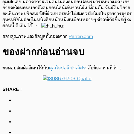
คุ้มเสียเลย นอกจากจะโดนคนในสังคมออนไลน์รุมกระหน่ำแล้ว น้อง
อาจจะโดนคนนอกสังคมออนไลน์เล่นงานได้เหมือนกัน วันดีคืนดีอาจ
จะเห็นภาพหรือสเตตัสที่ตัวเองกระทำไม่สมควรไปโผล่ในรายการลุงสร
ยุทธหรือโผล่อยู่ในหนังสือหน้าหนึ่งเหมือนหลายๆ ข่าวที่เกิดขึ้นอยู่ ณ
ตอนนี้ ก็ เป็น ได้…~
ขอบคุณภาพและข้อมูลทั้งหมดจาก
Pantip.com
ของฝากก่อนอ่านจบ
ขอมอบสเตตัสดีเด่นให้กับ
คุณโอปอล์ ปาณิสรา
กับข้อความที่ว่า…
SHARE :