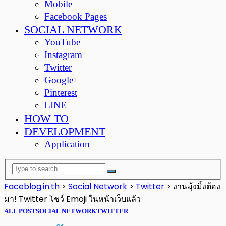
Mobile
Facebook Pages
SOCIAL NETWORK
YouTube
Instagram
Twitter
Google+
Pinterest
LINE
HOW TO
DEVELOPMENT
Application
Faceblog.in.th
>
Social Network
>
Twitter
>
งานมุ้งมิ้งต้อง
มา! Twitter โชว์ Emoji ในหน้าเว็บแล้ว
ALL POST
SOCIAL NETWORK
TWITTER