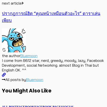
next article
ปรากฎการณ์ฮิต “คุณหน้าเหมือนตัวอะไร” ดาราเล่น
เพียบ
the author
Bluemoon
I come from B612 star, nerd, greedy, moody, lazy, Facebook
Development, social Networking. almost Blog in Thai but
English OK. ^^
All posts by
Bluemoon
You Might Also Like
ALL POST
FACEBOOK
FACEBOOK PAGES
SOCIAL