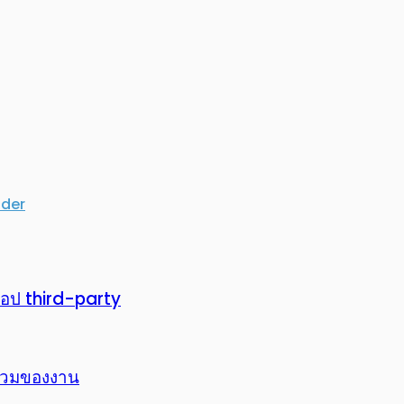
ider
แอป third-party
พรวมของงาน