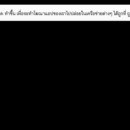
ok ทำขึ้น เพื่อจะทำโฆณาแอปของเราไปปล่อยในเครือข่ายต่างๆ ได้ถูกที่ ถ