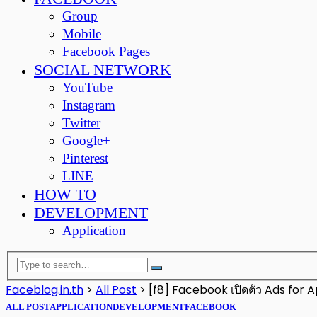
Group
Mobile
Facebook Pages
SOCIAL NETWORK
YouTube
Instagram
Twitter
Google+
Pinterest
LINE
HOW TO
DEVELOPMENT
Application
Faceblog.in.th
>
All Post
>
[f8] Facebook เปิดตัว Ads for
ALL POST
APPLICATION
DEVELOPMENT
FACEBOOK