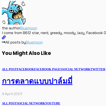
the author
Bluemoon
I come from B612 star, nerd, greedy, moody, lazy, Facebook D
All posts by
Bluemoon
You Might Also Like
ALL POST
FACEBOOK
FACEBOOK PAGES
SOCIAL NETWORK
TWITTER
การตลาดแบบปาล์มมี่
4 April 2019
ALL POST
SOCIAL NETWORK
YOUTUBE