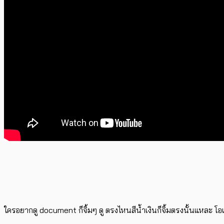
ใครอยากดู document ก็จิ้มๆ ดู ตรงไหนสีน้ำเงินก็จิ้มตรงนั้นแหละ โ