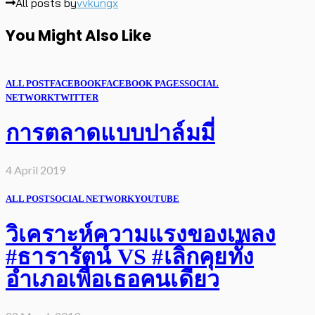
All posts by
vvkungx
You Might Also Like
ALL POST
FACEBOOK
FACEBOOK PAGES
SOCIAL
NETWORK
TWITTER
การตลาดแบบปาล์มมี่
4 April 2019
ALL POST
SOCIAL NETWORK
YOUTUBE
วิเคราะห์ความแรงของเพลง
#ธารารัตน์ VS #เลิกคุยทั้ง
อำเภอเพื่อเธอคนเดียว