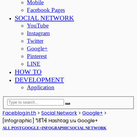
Mobile
Facebook Pages
SOCIAL NETWORK
YouTube
Instagram
Twitter
Google+
Pinterest
LINE
HOW TO
DEVELOPMENT
Application
Faceblog.in.th
>
Social Network
>
Google+
>
[Infographic] วิธีใช้ Hashtag บน Google+
ALL POST
GOOGLE+
INFOGRAPHIC
SOCIAL NETWORK