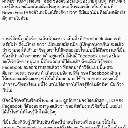
คนที่เข้าไปเห็น News Feed ของตัวเองมีแต่เรื่องร้ายๆ ลบๆ ก็ทำให้ตัว
เองรู้สึกนอยด์และโพสต์อะไรลบๆ ตาม ในขณะเดียวกัน ถ้าคนที่
News Feed ของตัวเองมีแต่เรื่องดีๆ บวกๆ ก็มีแนวโน้มที่จะโพสต์อะไร
ดีๆ ตามไปด้วย
งานวิจัยนี้ถูกสื่อวิจารณ์หนักมาก ว่าเป็นสิ่งที่ Facebook สมควรทำ
หรือไม่? ถึงแม้จะบอกว่า เมื่อแรกสมัครเนี่ย ผู้ใช้ทุกคนกดยินยอมแล้ว
ว่า เรายอมให้เค้าเอาข้อมูลเราไปใช้ทดลองอะไรแบบนี้ได้ก็ตาม แต่ก็เป็น
เรื่องที่น่ากลัวมากเพราะถ้าอยู่มาวันดีคืนดี Facebook จะครองโลก
จะใช้จิตวิทยาหมู่แบบนี้กับพวกเราก็ได้น่ะสิ? ถึงแม้นักวิจัยของ
Facebook จะออกมาบอกแล้วว่า ที่ออกมาทำวิจัยแบบนี้เพราะ
ต้องการจะตรวจสอบ ถ้าเกิดระบบอัลกอริทึมของ Facebook ดันสุ่ม
ให้คนเจอแต่เรื่องแย่ๆ ทำให้เค้าไม่อยากมาใช้ Facebook เราจะได้
ทำการแก้ไขอะไรแบบนี้ไง เราไม่ได้อยากให้ใครรู้สึกไม่ดีจริงๆ น้ะ ก็ว่า
กันไป
เรื่องนี้ยังคงเป็นเรื่องที่ Facebook ถูกจับตามอง โดยล่าสุด COO ของ
Facebook ก็ต้องออกมาพูดแล้วว่า ขออภัยกับงานวิจัยชิ้นนี้ และไม่
ได้ตั้งใจทำให้ใครรู้สึกไม่ดีจริงๆ
ก็เป็นเรื่องที่รับรู้ไว้ก็ดีนะฮับ เรื่องนี้น่าสนใจตรงที่ เออ แนวโน้มใน
อนาคต Facebook อาจจะแอบปรับ News Feed เราก็ได้ หรือจริงๆ ก็