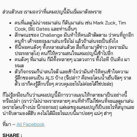
Facebook บอกว่ามีคนพูดถึงเรื่องนี้ 15 ล้านคนทั่วโลก มีวิดีโอ 1.2
ล้านตัว มาดูกราฟการพูดถึงของแคมเปญนี้ จะเห็นว่าช่วงเดือนนี้พี
คมาก (คือจริงๆ มีแคมเปญนี้ก่อนหน้านี้มาเป็นเดือนแล้ว เข้าใจว่าพอ
มีคนดังมามีเอี่ยว ก็เลยเป็นกระแส)
ส่วนตัวนะ เรามองว่าที่แคมเปญนี้มันเริ่มมาดังเพราะ
คนที่แลดูไม่น่าจะมาเล่น ก็ดันมาเล่น เช่น Mark Zuck, Tim
Cook, Bill Gates และท่านอื่นๆ
ลักษณะของ Challenge มันทำให้คนเฝ้าติดตาม ว่าคนที่ถูกอีก
คนท้า เค้าจะยอมมาเล่นหรือไม่ แล้วถ้าเล่นจะเป็นยังไง
ทีนี้พอคนดังๆ ทั้งหลายเล่นด้วย สื่อก็เอามาตีข่าว (เพราะมัน
ประหลาดไง) คนก็ให้ความสนใจแคมเปญนี้เข้าไปอีก
คนดังๆ ที่มาเล่น ก็มีทั้งหลายๆ แวดวงการ ทั้งไอที บันเทิง มา
หมด
ตัวกิจกรรมก็น่าสนใจดี และเข้าใจว่ามันทำให้คนเข้าใจความ
รู้สึกของคนเป็น ALS บ้าง (รึเปล่า? คือพอโดนน้ำเย็นจัดๆ ราด
ตัว เราก็คงรู้สึกบรื๋อๆ ควบคุมอะไรไม่ค่อยได้ใช่ปะล่ะ)
ก็ไม่รู้เหมือนกันว่าแคมเปญนี้มีการวางแผนให้กลายมาเป็นอย่างนี้