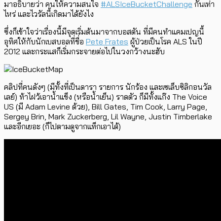
มาอธิบายว่า คนให้ความสนใจ
‪#‎ALSIceBucketChallenge‬
กันเท่า
ไหร่ และไวรัลนี้เกิดมาได้ยังไง
ซึ่งก็เข้าใจว่าเรื่องนี้มีจุดเริ่มต้นมาจากบอสตัน ที่มีคนทำแคมเปญนี้
อุทิศให้กับนักเบสบอลที่ชื่อ
Pete Frates
ผู้ป่วยเป็นโรค ALS ในปี
2012 และกระแสก็เริ่มกระจายต่อไปในวงกว้างนะฮับ
คลิปที่คนดังๆ (มีทั้งที่เป็นดารา รายการ นักร้อง และเซเล็บซิลิกอนวัล
เลย์) ท้าไฝว้เอาน้ำแข็ง (หรือน้ำเย็น) ราดตัว ก็มีทั้งแก๊ง The Voice
US (มี Adam Levine ด้วย), Bill Gates, Tim Cook, Larry Page,
Sergey Brin, Mark Zuckerberg, Lil Wayne, Justin Timberlake
และอีกเยอะ (ก็ไปตามดูจากแท็กเอาได้)