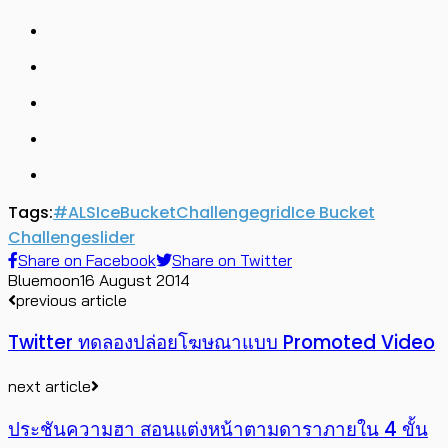
หรือเปล่า (เราว่าไม่น่าเพราะหลายๆ คนที่ทำก็ไม่ใช่คนที่จะแลดูมาเล่น
เพราะโดนจ้างน่ะ นึกออกมะ) แต่ผลของแคมเปญก็เป็นอะไรที่สนุกและ
น่าจับตามองดีฮับ คงไม่ได้มีอะไรแบบนี้มาบ่อยๆ แน่ๆ ฮ่าๆ
ที่มา –
All Facebook
SHARE :
Tags:
#‎ALSIceBucketChallenge
grid
Ice Bucket
Challenge
slider
Share on Facebook
Share on Twitter
Bluemoon
16 August 2014
previous article