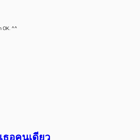
h OK. ^^
อเธอคนเดียว