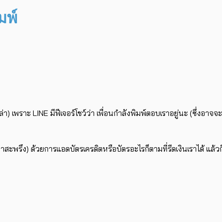
มพ์
า) เพราะ LINE มีฟีเจอร์โชว์ว่า เพื่อนกำลังพิมพ์ตอบเราอยู่นะ (ซึ่งอาจจ
งน่าสะพรึง) ด้วยการแอดบัตรเครดิตหรือบัตรอะไรก็ตามที่รีดเงินเราได้ แล้วก