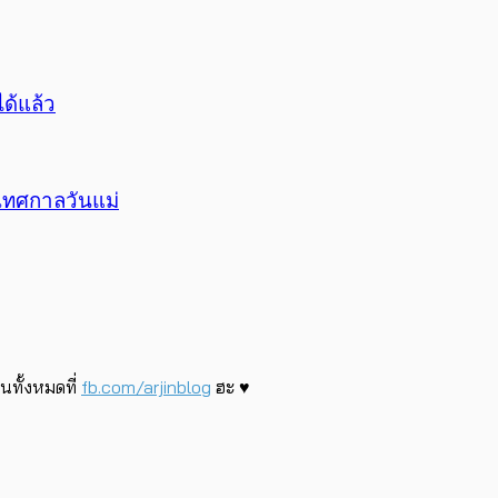
ด้แล้ว
เทศกาลวันแม่
นทั้งหมดที่
fb.com/arjinblog
ฮะ ♥