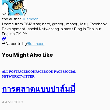
the author
Bluemoon
I come from B612 star, nerd, greedy, moody, lazy, Facebook
Development, social Networking. almost Blog in Thai but
English OK. ^^
All posts by
Bluemoon
You Might Also Like
ALL POST
FACEBOOK
FACEBOOK PAGES
SOCIAL
NETWORK
TWITTER
การตลาดแบบปาล์มมี่
4 April 2019