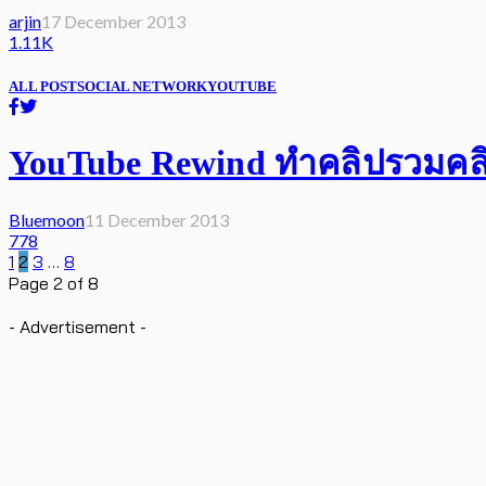
arjin
17 December 2013
1.11K
ALL POST
SOCIAL NETWORK
YOUTUBE
YouTube Rewind ทำคลิปรวมคลิ
Bluemoon
11 December 2013
778
1
2
3
…
8
Page 2 of 8
- Advertisement -