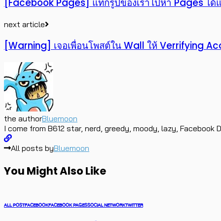
[Facebook Pages] แท็กรูปของเราไปหา Pages ได้แ
next article
[Warning] เจอเพื่อนโพสต์ใน Wall ให้ Verrifying Ac
the author
Bluemoon
I come from B612 star, nerd, greedy, moody, lazy, Facebook D
All posts by
Bluemoon
You Might Also Like
ALL POST
FACEBOOK
FACEBOOK PAGES
SOCIAL NETWORK
TWITTER