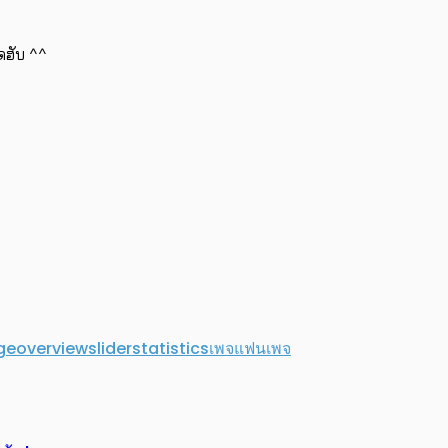
ลดฮับ ^^
ge
overview
slider
statistics
เพจ
แฟนเพจ