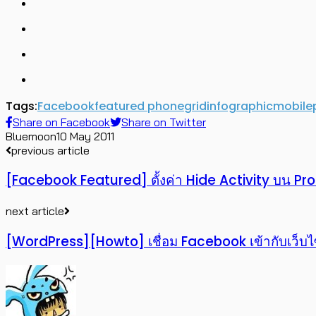
Tags:
Facebook
featured phone
grid
infographic
mobile
Share on Facebook
Share on Twitter
Bluemoon
10 May 2011
previous article
[Facebook Featured] ตั้งค่า Hide Activity บน Prof
next article
[WordPress][Howto] เชื่อม Facebook เข้ากับเว็บ