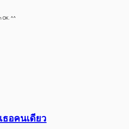
h OK. ^^
อเธอคนเดียว