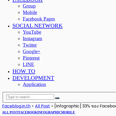
Group
Mobile
Facebook Pages
SOCIAL NETWORK
YouTube
Instagram
Twitter
Google+
Pinterest
LINE
HOW TO
DEVELOPMENT
Application
Faceblog.in.th
>
All Post
>
[Infographic] 33% ของ Facebo
ALL POST
FACEBOOK
INFOGRAPHIC
MOBILE