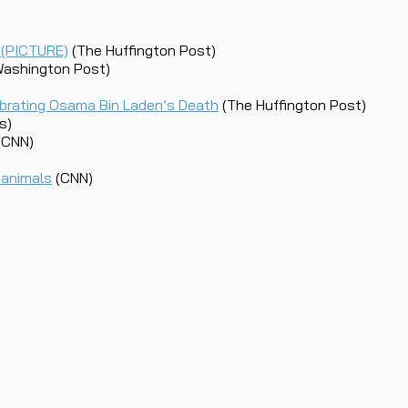
b (PICTURE)
(The Huffington Post)
ashington Post)
brating Osama Bin Laden’s Death
(The Huffington Post)
s)
(CNN)
d animals
(CNN)