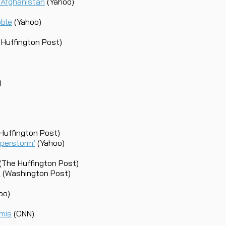
n Afghanistan
(Yahoo)
bble
(Yahoo)
Huffington Post)
)
Huffington Post)
uperstorm’
(Yahoo)
(The Huffington Post)
h
(Washington Post)
oo)
mis
(CNN)