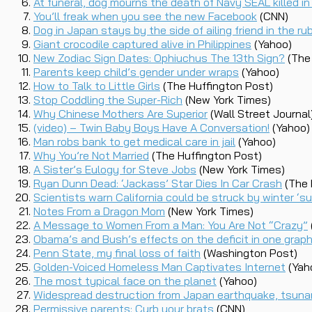
At funeral, dog mourns the death of Navy SEAL killed i
You’ll freak when you see the new Facebook
(CNN)
Dog in Japan stays by the side of ailing friend in the ru
Giant crocodile captured alive in Philippines
(Yahoo)
New Zodiac Sign Dates: Ophiuchus The 13th Sign?
(The 
Parents keep child’s gender under wraps
(Yahoo)
How to Talk to Little Girls
(The Huffington Post)
Stop Coddling the Super-Rich
(New York Times)
Why Chinese Mothers Are Superior
(Wall Street Journal
(video) – Twin Baby Boys Have A Conversation!
(Yahoo)
Man robs bank to get medical care in jail
(Yahoo)
Why You’re Not Married
(The Huffington Post)
A Sister’s Eulogy for Steve Jobs
(New York Times)
Ryan Dunn Dead: ‘Jackass’ Star Dies In Car Crash
(The 
Scientists warn California could be struck by winter ‘s
Notes From a Dragon Mom
(New York Times)
A Message to Women From a Man: You Are Not “Crazy”
Obama’s and Bush’s effects on the deficit in one grap
Penn State, my final loss of faith
(Washington Post)
Golden-Voiced Homeless Man Captivates Internet
(Yah
The most typical face on the planet
(Yahoo)
Widespread destruction from Japan earthquake, tsuna
Permissive parents: Curb your brats
(CNN)