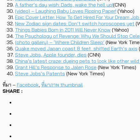
A father’s day wish: Dads, wake the hell up!
(CNN)
(video) – Laughing Baby Loves Ripping Paper!
(Yahoo)
Epic Cover Letter: How To Get Hired For Your Dream Jo
New Zodiac sign dates: Don’t switch horoscopes yet
(W
Things Babies Born in 2011 Will Never Know
(Yahoo)
The Psychology of Revenge: Why We Should Stop Cele
(photo gallery) – ‘Where Children Sleep’
(New York Time
Quake moved Japan coast 8 feet, shifted Earth’s axis
Steve Jobs, Apple founder, dies
(CNN)
China’s latest craze: dyeing pets to look like other wil
Grant Hill’s Response to Jalen Rose
(New York Times)
Steve Jobs’s Patents
(New York Times)
ที่มา –
Facebook
,
ที่มาภาพ thumbnail
SHARE :