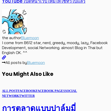
YouTube เปิดหน้าเว็บใหม่ให้ใช้ทั่วไปแล้ว
the author
Bluemoon
I come from B612 star, nerd, greedy, moody, lazy, Facebook
Development, social Networking. almost Blog in Thai but
English OK. ^^
All posts by
Bluemoon
You Might Also Like
ALL POST
FACEBOOK
FACEBOOK PAGES
SOCIAL
NETWORK
TWITTER
การตลาดแบบปาล์มมี่