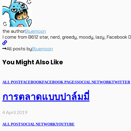
the author
Bluemoon
I come from B612 star, nerd, greedy, moody, lazy, Facebook D
All posts by
Bluemoon
You Might Also Like
ALL POST
FACEBOOK
FACEBOOK PAGES
SOCIAL NETWORK
TWITTER
การตลาดแบบปาล์มมี่
4 April 2019
ALL POST
SOCIAL NETWORK
YOUTUBE