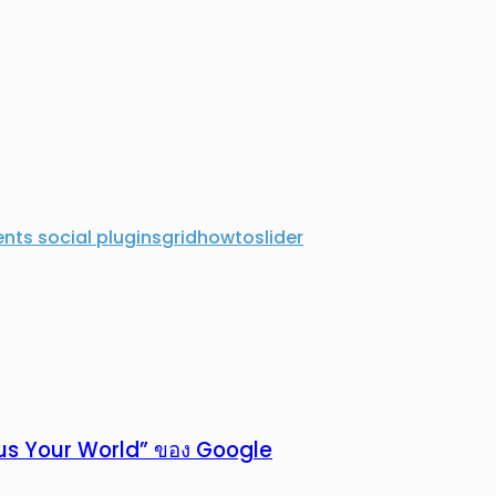
ts social plugins
grid
howto
slider
 Plus Your World” ของ Google