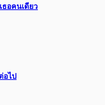
อเธอคนเดียว
กต่อไป