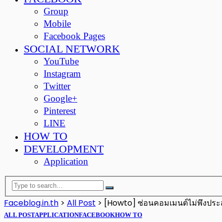
Group
Mobile
Facebook Pages
SOCIAL NETWORK
YouTube
Instagram
Twitter
Google+
Pinterest
LINE
HOW TO
DEVELOPMENT
Application
Faceblog.in.th
>
All Post
>
[Howto] ซ่อนคอมเมนต์ไม่พึงปร
ALL POST
APPLICATION
FACEBOOK
HOW TO