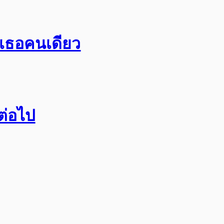
อเธอคนเดียว
กต่อไป