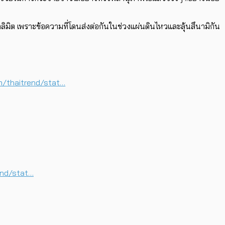
ดลิมิต เพราะข้อความที่โดนส่งต่อกันในช่วงแผ่นดินไหวและลุ้นสึนามิกัน
m/thaitrend/stat…
end/stat…