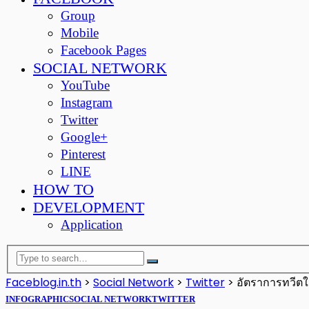
Group
Mobile
Facebook Pages
SOCIAL NETWORK
YouTube
Instagram
Twitter
Google+
Pinterest
LINE
HOW TO
DEVELOPMENT
Application
Faceblog.in.th
>
Social Network
>
Twitter
>
อัตราการทวีตใ
INFOGRAPHIC
SOCIAL NETWORK
TWITTER