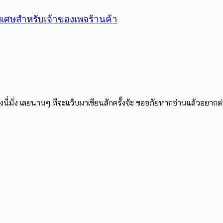
ิเศษสำหรับเจ้าของเพจร้านค้า
่งนี่มั่ง เลยนานๆ ทีจะแว้บมาเขียนสักครั้งจ้ะ ขออภัยหากอ่านแล้วอยาก