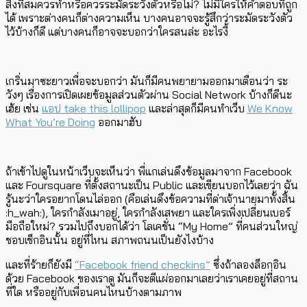
สิ่งที่สมควรทำหรือควรระมัดระวังตัวหรือไม่? ไม่มีใครให้คำตอบที่ถูก
ได้ เพราะต่างคนก็ต่างความเห็น บางคนอาจจะรู้สึกว่าระมัดระวังตัว
ไว้บ้างก็ดี แต่บางคนก็อาจจะบอกว่าใครสนล่ะ อะไรงี้
เกริ่นมาซะยาวเพื่อจะบอกว่า มันก็มีคนพยายามออกมาเตือนว่า ระ
วังๆ เรื่องการเปิดเผยข้อมูลส่วนตัวผ่าน Social Network บ้างก็ดีนะ
เฮ้ย เช่น
แอป take this lollipop
และล่าสุดก็มีคนทำเว็บ
We Know
What You’re Doing
ออกมาฮับ
ถ้าเข้าไปดูในหน้าเว็บจะเห็นว่า พี่แกเล่นดึงข้อมูลมาจาก Facebook
และ Foursquare ที่ตั้งสถานะเป็น Public และเขียนบอกไว้เลยว่า ฉัน
รู้นะว่าใครอยากโดนไล่ออก (คือเล่นดึงข้อความที่ด่าเจ้านายมาทั้งสิ้น
:h_wah:), ใครกำลังเมาอยู่, ใครกำลังเสพยา และใครเพิ่งเปลี่ยนเบอร์
มือถือใหม่? รวมไปถึงบอกได้ว่า โลเคชั่น “My Home” ที่คนส่วนใหญ่
ชอบเช็กอินนั้น อยู่ที่ไหน สภาพถนนเป็นยังไงบ้าง
และที่ร้ายก็ยังมี
“Facebook friend checkins”
ซึ่งถ้าลองล็อกอิน
ด้วย Facebook ของเราดู มันก็จะตีแผ่ออกมาเลยว่าเราเคยอยู่ที่สถาน
ที่ใด หรืออยู่กับเพื่อนคนไหนบ้างตามภาพ