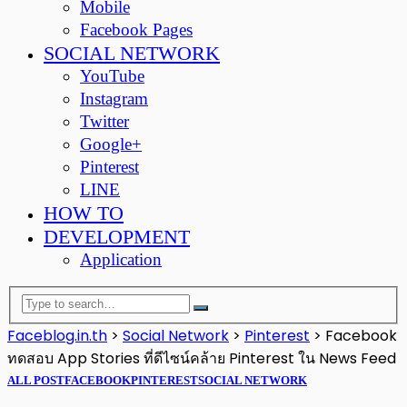
Mobile
Facebook Pages
SOCIAL NETWORK
YouTube
Instagram
Twitter
Google+
Pinterest
LINE
HOW TO
DEVELOPMENT
Application
Faceblog.in.th
>
Social Network
>
Pinterest
>
Facebook
ทดสอบ App Stories ที่ดีไซน์คล้าย Pinterest ใน News Feed
ALL POST
FACEBOOK
PINTEREST
SOCIAL NETWORK