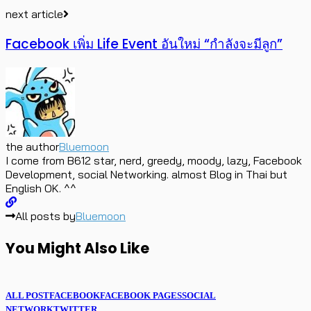
next article
Facebook เพิ่ม Life Event อันใหม่ “กำลังจะมีลูก”
the author
Bluemoon
I come from B612 star, nerd, greedy, moody, lazy, Facebook
Development, social Networking. almost Blog in Thai but
English OK. ^^
All posts by
Bluemoon
You Might Also Like
ALL POST
FACEBOOK
FACEBOOK PAGES
SOCIAL
NETWORK
TWITTER