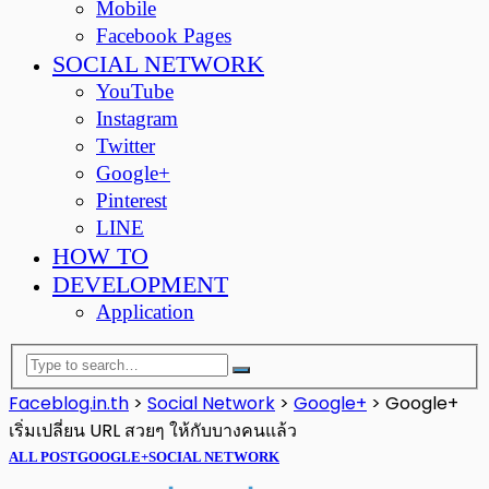
Mobile
Facebook Pages
SOCIAL NETWORK
YouTube
Instagram
Twitter
Google+
Pinterest
LINE
HOW TO
DEVELOPMENT
Application
Faceblog.in.th
>
Social Network
>
Google+
>
Google+
เริ่มเปลี่ยน URL สวยๆ ให้กับบางคนแล้ว
ALL POST
GOOGLE+
SOCIAL NETWORK