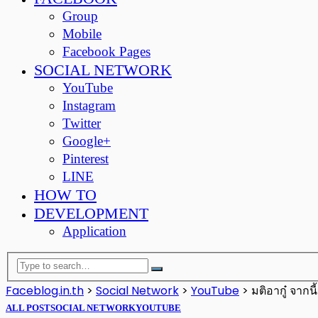
Group
Mobile
Facebook Pages
SOCIAL NETWORK
YouTube
Instagram
Twitter
Google+
Pinterest
LINE
HOW TO
DEVELOPMENT
Application
Faceblog.in.th
>
Social Network
>
YouTube
>
มติอากู๋ จาก
ALL POST
SOCIAL NETWORK
YOUTUBE