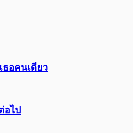
อเธอคนเดียว
กต่อไป