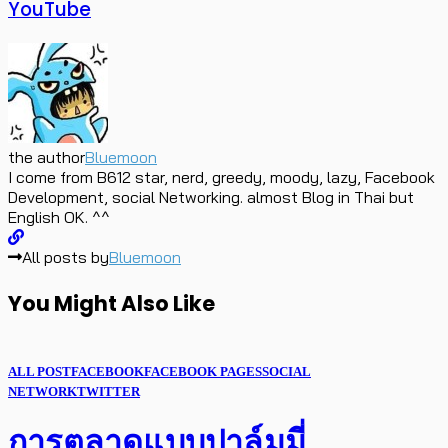
YouTube
the author
Bluemoon
I come from B612 star, nerd, greedy, moody, lazy, Facebook
Development, social Networking. almost Blog in Thai but
English OK. ^^
All posts by
Bluemoon
You Might Also Like
ALL POST
FACEBOOK
FACEBOOK PAGES
SOCIAL
NETWORK
TWITTER
การตลาดแบบปาล์มมี่