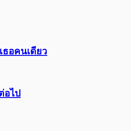
อเธอคนเดียว
กต่อไป