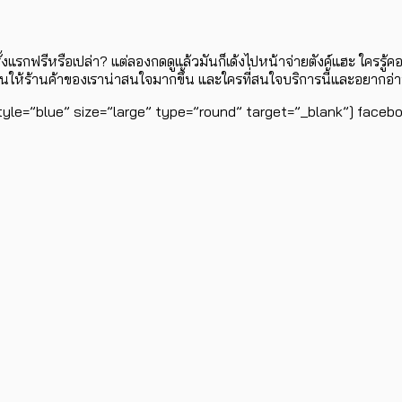
าครั้งแรกฟรีหรือเปล่า? แต่ลองกดดูแล้วมันก็เด้งไปหน้าจ่ายตังค์แฮะ ใครรู
ล่นให้ร้านค้าของเราน่าสนใจมากขึ้น และใครที่สนใจบริการนี้และอยากอ่านรา
yle=”blue” size=”large” type=”round” target=”_blank”] facebo