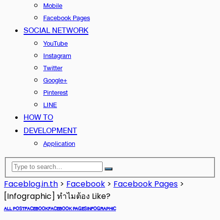
Mobile
Facebook Pages
SOCIAL NETWORK
YouTube
Instagram
Twitter
Google+
Pinterest
LINE
HOW TO
DEVELOPMENT
Application
Faceblog.in.th
>
Facebook
>
Facebook Pages
>
[Infographic] ทำไมต้อง Like?
ALL POST
FACEBOOK
FACEBOOK PAGES
INFOGRAPHIC