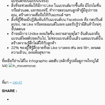
แบรนด์ก็เป็นแบบนั้นจริง)
สิ่งที่จะช่วยเพิ่มให้มีการ Like ในแบรนด์มากขึ้นคือ มีโปรโมชั่น
หรือส่วนลด, แจกของฟรี, ทำการตอบแทนลูกค้าผู้มีอุปการะ
คุณ, สร้างความเชื่อถือให้กับแบรนด์ ฯลฯ
สิ่งที่ผู้ใช้จะมีปฏิสัมพันธ์กับแบรนด์บน Facebook คือ กดปรินต์
คูปอง, กด Like หรือคอมเมนต์ในเพจ และรับรู้ว่ามีสินค้าใหม่ๆ
อัปเดตนะ
ถ้าจะมีการ Unlike เพจเกิดขึ้น เพราะสาเหตุใด? อันดับแรกคือ
แบรนด์โพสต์บ่อยเกินไป, ไม่ชอบแบรนด์นั้นแล้ว และแบรนด์นั้น
สร้างความรู้สึกไม่ดีให้กับลูกค้า
22% ของผู้ใช้รู้สึกอายที่จะ Like บางเพจ เช่น เพจ 18+, เพจลด
ความอ้วน, เพจเพื่อสุขภาพ
ที่เหลือก็อ่านได้ใน Infographic เลยฮับ (คลิกที่รูปเพื่อดูภาพใหญ่ได้
นะ)
ที่มา –
lab42
SHARE :