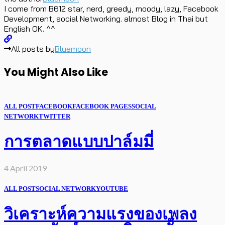
I come from B612 star, nerd, greedy, moody, lazy, Facebook
Development, social Networking. almost Blog in Thai but
English OK. ^^
All posts by
Bluemoon
You Might Also Like
ALL POST
FACEBOOK
FACEBOOK PAGES
SOCIAL
NETWORK
TWITTER
การตลาดแบบปาล์มมี่
4 April 2019
ALL POST
SOCIAL NETWORK
YOUTUBE
วิเคราะห์ความแรงของเพลง