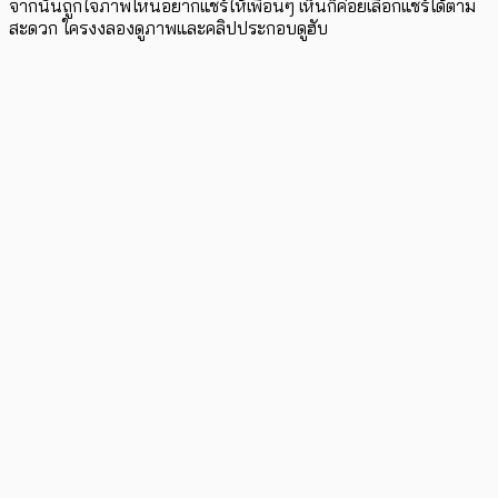
จากนั้นถูกใจภาพไหนอยากแชร์ให้เพื่อนๆ เห็นก็ค่อยเลือกแชร์ได้ตาม
สะดวก ใครงงลองดูภาพและคลิปประกอบดูฮับ