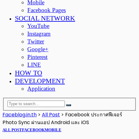
Mobile
Facebook Pages
SOCIAL NETWORK
YouTube
Instagram
Twitter
Google+
Pinterest
LINE
HOW TO
DEVELOPMENT
Application
Faceblog.in.th
>
All Post
>
Facebook ประกาศฟีเจอร์
Photo Sync ผ่านแอป Android และ iOS
ALL POST
FACEBOOK
MOBILE