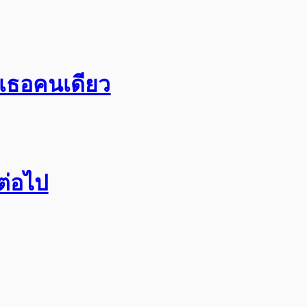
อเธอคนเดียว
กต่อไป