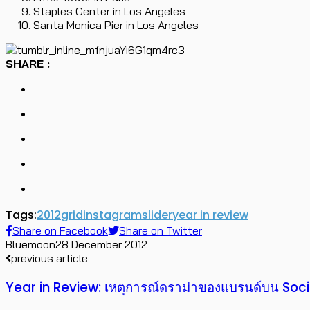
Staples Center in Los Angeles
Santa Monica Pier in Los Angeles
SHARE :
Tags:
2012
grid
instagram
slider
year in review
Share on Facebook
Share on Twitter
Bluemoon
28 December 2012
previous article
Year in Review: เหตุการณ์ดราม่าของแบรนด์บน Soci