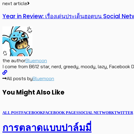
next article
Year in Review: เรื่องเด่นประเด็นฮอตบน Social Ne
the author
Bluemoon
I come from B612 star, nerd, greedy, moody, lazy, Facebook D
All posts by
Bluemoon
You Might Also Like
ALL POST
FACEBOOK
FACEBOOK PAGES
SOCIAL NETWORK
TWITTER
การตลาดแบบปาล์มมี่