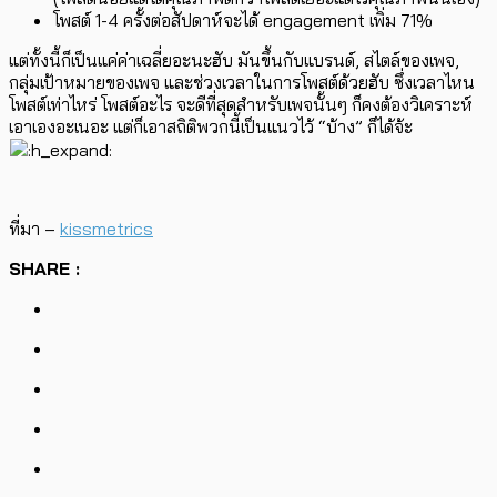
โพสต์ 1-4 ครั้งต่อสัปดาห์จะได้ engagement เพิ่ม 71%
แต่ทั้งนี้ก็เป็นแค่ค่าเฉลี่ยอะนะฮับ มันขึ้นกับแบรนด์, สไตล์ของเพจ,
กลุ่มเป้าหมายของเพจ และช่วงเวลาในการโพสต์ด้วยฮับ ซึ่งเวลาไหน
โพสต์เท่าไหร่ โพสต์อะไร จะดีที่สุดสำหรับเพจนั้นๆ ก็คงต้องวิเคราะห์
เอาเองอะเนอะ แต่ก็เอาสถิติพวกนี้เป็นแนวไว้ “บ้าง” ก็ได้จ้ะ
ที่มา –
kissmetrics
SHARE :