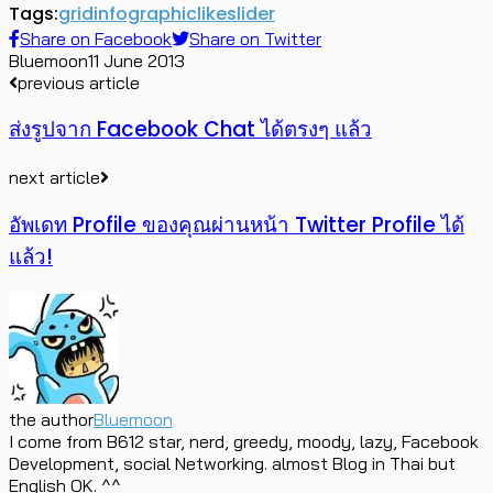
Tags:
grid
infographic
like
slider
Share on Facebook
Share on Twitter
Bluemoon
11 June 2013
previous article
ส่งรูปจาก Facebook Chat ได้ตรงๆ แล้ว
next article
อัพเดท Profile ของคุณผ่านหน้า Twitter Profile ได้
แล้ว!
the author
Bluemoon
I come from B612 star, nerd, greedy, moody, lazy, Facebook
Development, social Networking. almost Blog in Thai but
English OK. ^^