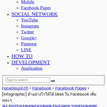
Mobile
Facebook Pages
SOCIAL NETWORK
YouTube
Instagram
Twitter
Google+
Pinterest
LINE
HOW TO
DEVELOPMENT
Application
Faceblog.in.th
>
Facebook
>
Facebook Pages
>
[Infographic] ทำอย่างไรให้ได้ Likes ใน Facebook เพิ่ม
เยอะๆ
ALL POST
FACEBOOK
FACEBOOK PAGES
HOW TO
INFOGRAPHIC